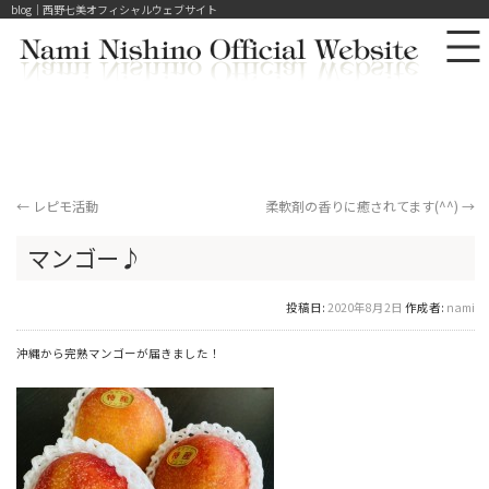
blog｜西野七美オフィシャルウェブサイト
←
レピモ活動
柔軟剤の香りに癒されてます(^^)
→
マンゴー♪
投稿日:
2020年8月2日
作成者:
nami
沖縄から完熟マンゴーが届きました！