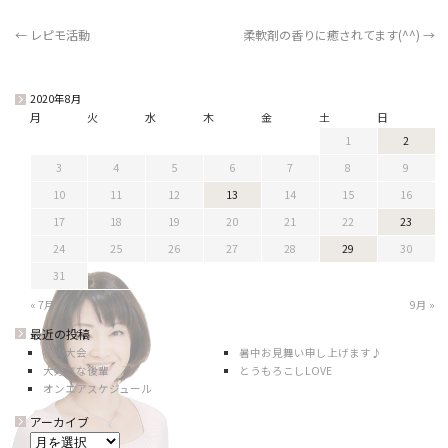
←
レピモ活動
柔軟剤の香りに癒されてます(^^)
→
2020年8月
月
火
水
木
金
土
日
1
2
3
4
5
6
7
8
9
10
11
12
13
14
15
16
17
18
19
20
21
22
23
24
25
26
27
28
29
30
31
« 7月
9月 »
最近の投稿
花火大会
暑中お見舞い申し上げます♪
大好きな後輩
とうもろこしLOVE
オンエアスケジュール
アーカイブ
ア