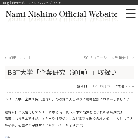
blog｜西野七美オフィシャルウェブサイト
←
師走、、、♪
SOプロモーション望年会♪
→
BBT大学「企業研究（通信）」収録♪
投稿日:
2015年12月12日
作成者:
nami
ＢＢＴ大学「企業研究（通信）」の収録で久しぶりに磯崎教授にお会いしました♪
電電公社が民営化してＮＴＴになる時、真っ只中で指揮を取られた磯崎教授♪
講義はもちろんですが、スキーや社交ダンスなど多彩な教授のお人柄に「人として大
事な事」を色々と学ばせていただいております(^-^)