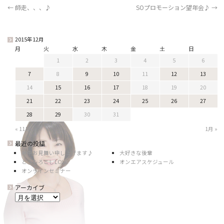
←
師走、、、♪
SOプロモーション望年会♪
→
2015年12月
月
火
水
木
金
土
日
1
2
3
4
5
6
7
8
9
10
11
12
13
14
15
16
17
18
19
20
21
22
23
24
25
26
27
28
29
30
31
« 11月
1月 »
最近の投稿
暑中お見舞い申し上げます♪
大好きな後輩
とうもろこしLOVE
オンエアスケジュール
オンラインセミナー
アーカイブ
ア
ー
カ
イ