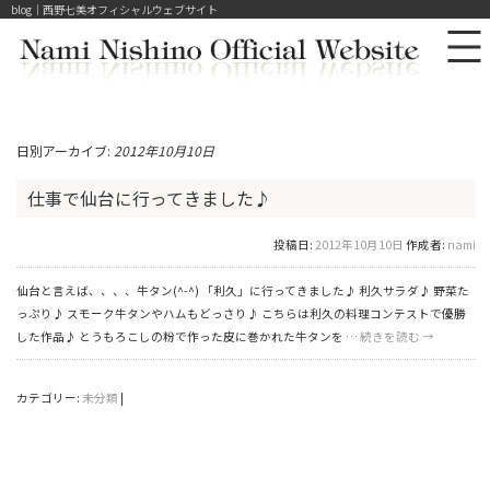
blog｜西野七美オフィシャルウェブサイト
日別アーカイブ:
2012年10月10日
仕事で仙台に行ってきました♪
投稿日:
2012年10月10日
作成者:
nami
仙台と言えば、、、、牛タン(^-^) 「利久」に行ってきました♪ 利久サラダ♪ 野菜た
っぷり♪ スモーク牛タンやハムもどっさり♪ こちらは利久の料理コンテストで優勝
した作品♪ とうもろこしの粉で作った皮に巻かれた牛タンを …
続きを読む
→
カテゴリー:
未分類
|