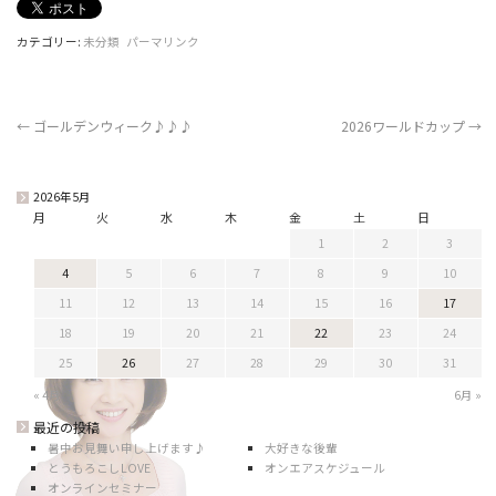
カテゴリー:
未分類
パーマリンク
←
ゴールデンウィーク♪♪♪
2026ワールドカップ
→
2026年5月
月
火
水
木
金
土
日
1
2
3
4
5
6
7
8
9
10
11
12
13
14
15
16
17
18
19
20
21
22
23
24
25
26
27
28
29
30
31
« 4月
6月 »
最近の投稿
暑中お見舞い申し上げます♪
大好きな後輩
とうもろこしLOVE
オンエアスケジュール
オンラインセミナー