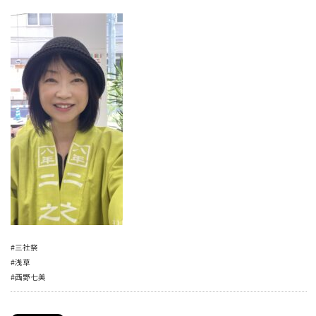
#三社祭
#浅草
#西野七美