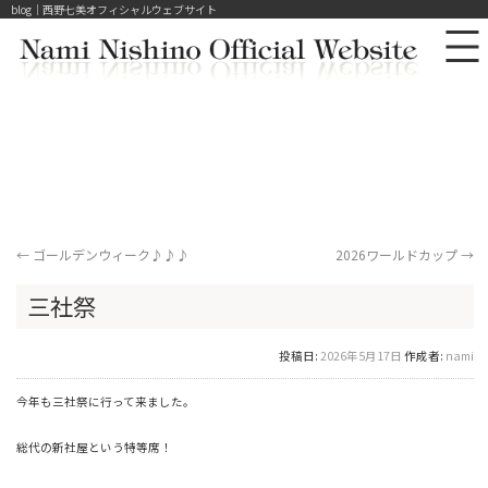
blog｜西野七美オフィシャルウェブサイト
←
ゴールデンウィーク♪♪♪
2026ワールドカップ
→
三社祭
投稿日:
2026年5月17日
作成者:
nami
今年も三社祭に行って来ました。
総代の新社屋という特等席！