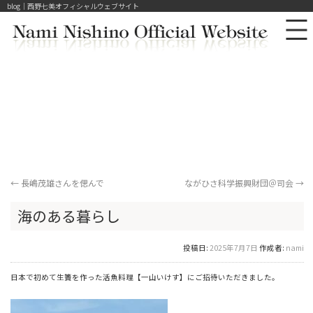
blog｜西野七美オフィシャルウェブサイト
←
長嶋茂雄さんを偲んで
ながひさ科学振興財団＠司会
→
海のある暮らし
投稿日:
2025年7月7日
作成者:
nami
日本で初めて生簀を作った活魚料理【一山いけす】にご招待いただきました。