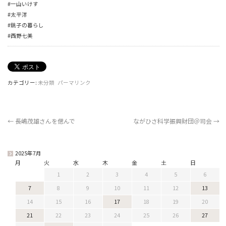
#一山いけす
#太平洋
#銚子の暮らし
#西野七美
カテゴリー:
未分類
パーマリンク
←
長嶋茂雄さんを偲んで
ながひさ科学振興財団＠司会
→
2025年7月
月
火
水
木
金
土
日
1
2
3
4
5
6
7
8
9
10
11
12
13
14
15
16
17
18
19
20
21
22
23
24
25
26
27