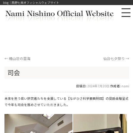
blog｜西野七美オフィシャルウェブサイト
←
椿山荘の雲海
仙台七夕祭り
→
司会
投稿日:
2024年7月20日
作成者:
nami
未来を担う若い研究者たちを支援している【ながひさ科学振興財団】の奨励金贈呈式
で今年も司会を務めさせていただきました。