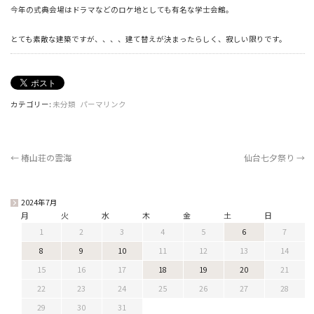
今年の式典会場はドラマなどのロケ地としても有名な学士会館。
とても素敵な建築ですが、、、、建て替えが決まったらしく、寂しい限りです。
カテゴリー:
未分類
パーマリンク
←
椿山荘の雲海
仙台七夕祭り
→
2024年7月
月
火
水
木
金
土
日
1
2
3
4
5
6
7
8
9
10
11
12
13
14
15
16
17
18
19
20
21
22
23
24
25
26
27
28
29
30
31