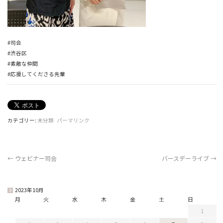
#司会
#渋谷区
#素敵な仲間
#応援してくださる先輩
カテゴリー:
未分類
パーマリンク
←
ウェビナー司会
バースデーライブ
→
2023年10月
月
火
水
木
金
土
日
1