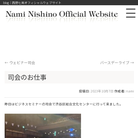
blog｜西野七美オフィシャルウェブサイト
←
ウェビナー司会
バースデーライブ
→
司会のお仕事
投稿日:
2023年10月7日
作成者:
nami
昨日はビジネスセミナーの司会で渋谷区総合文化センターに行って来ました。