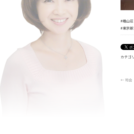
#椿山荘
#東京
カテゴリ
←
司会