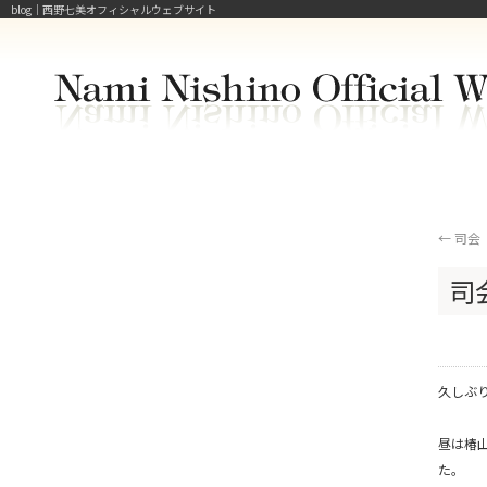
blog｜西野七美オフィシャルウェブサイト
←
司会
司
久しぶ
昼は椿
た。