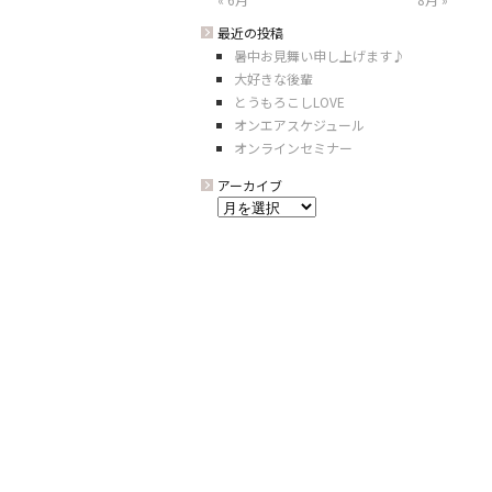
最近の投稿
暑中お見舞い申し上げます♪
大好きな後輩
とうもろこしLOVE
オンエアスケジュール
オンラインセミナー
アーカイブ
ア
ー
カ
イ
ブ