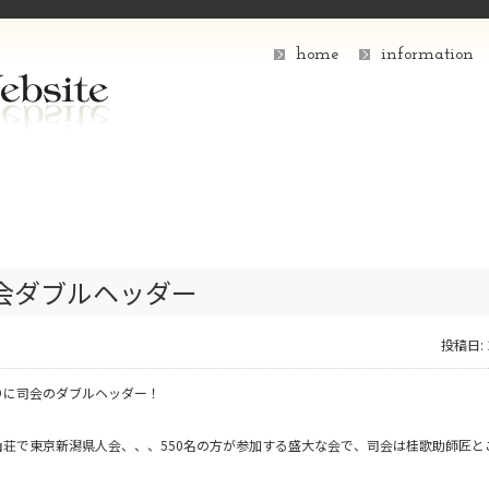
home
information
会ダブルヘッダー
投稿日:
りに司会のダブルヘッダー！
山荘で東京新潟県人会、、、550名の方が参加する盛大な会で、司会は桂歌助師匠と