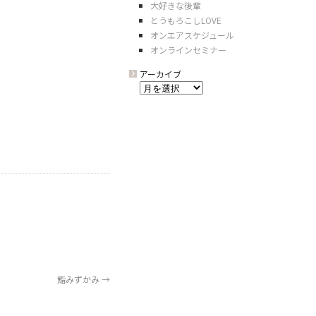
大好きな後輩
とうもろこしLOVE
オンエアスケジュール
オンラインセミナー
アーカイブ
ア
ー
カ
イ
ブ
鮨みずかみ
→