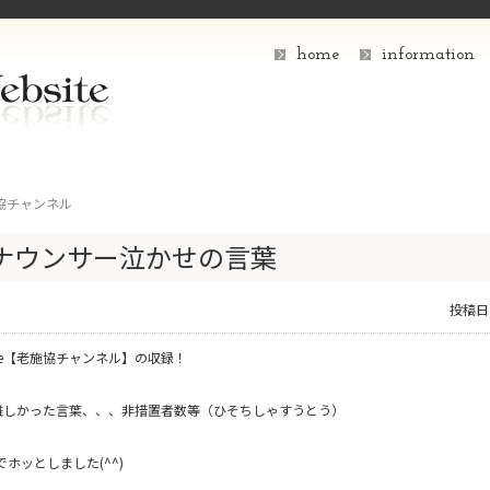
home
information
協チャンネル
ナウンサー泣かせの言葉
投稿日
ube【老施協チャンネル】の収録！
難しかった言葉、、、非措置者数等（ひそちしゃすうとう）
でホッとしました(^^)