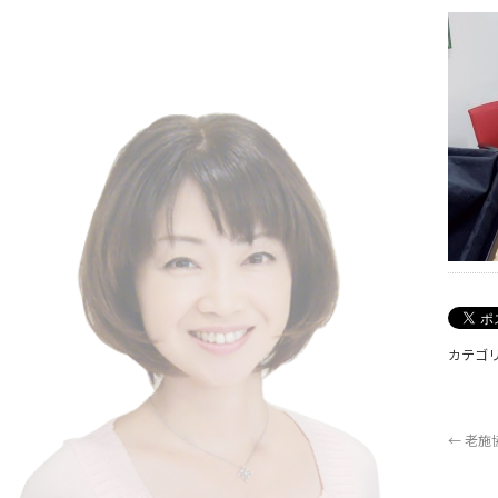
カテゴリ
←
老施