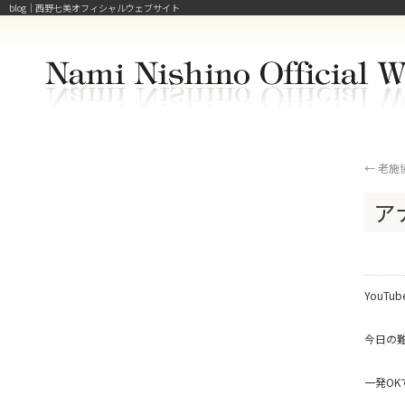
blog｜西野七美オフィシャルウェブサイト
←
老施
ア
YouT
今日の
一発OK