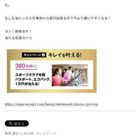
た。
もしも当たったら仕事先から直行出来るので今より通いやすくなる！
ヨシ！頑張るぞ！
当たる気満々(^^)
https://www.myrepi.com/family/retirement/otona-cpn-top
カテゴリー:
未分類
パーマリンク