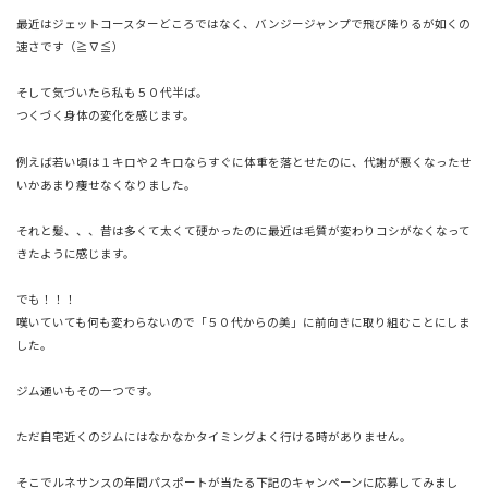
最近はジェットコースターどころではなく、バンジージャンプで飛び降りるが如くの
速さです（≧∇≦）
そして気づいたら私も５０代半ば。
つくづく身体の変化を感じます。
例えば若い頃は１キロや２キロならすぐに体重を落とせたのに、代謝が悪くなったせ
いかあまり痩せなくなりました。
それと髪、、、昔は多くて太くて硬かったのに最近は毛質が変わりコシがなくなって
きたように感じます。
でも！！！
嘆いていても何も変わらないので「５０代からの美」に前向きに取り組むことにしま
した。
ジム通いもその一つです。
ただ自宅近くのジムにはなかなかタイミングよく行ける時がありません。
そこでルネサンスの年間パスポートが当たる下記のキャンペーンに応募してみまし