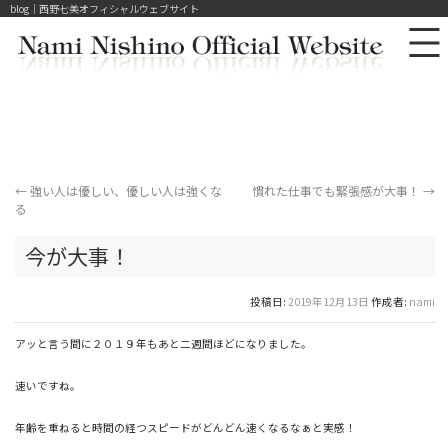
blog｜西野七美オフィシャルウェブサイト
←
強い人は優しい、優しい人は強くな
慣れた仕事でも緊張感が大事！
→
る
今が大事！
投稿日:
2019年12月13日
作成者:
nami
アッと言う間に２０１９年もあと二週間ほどになりました。
速いですね。
年齢を重ねると時間の経つスピードがどんどん速くなるなぁと実感！