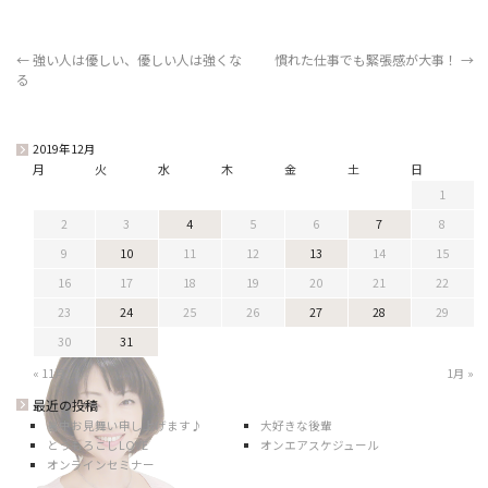
←
強い人は優しい、優しい人は強くな
慣れた仕事でも緊張感が大事！
→
る
2019年12月
月
火
水
木
金
土
日
1
2
3
4
5
6
7
8
9
10
11
12
13
14
15
16
17
18
19
20
21
22
23
24
25
26
27
28
29
30
31
« 11月
1月 »
最近の投稿
暑中お見舞い申し上げます♪
大好きな後輩
とうもろこしLOVE
オンエアスケジュール
オンラインセミナー