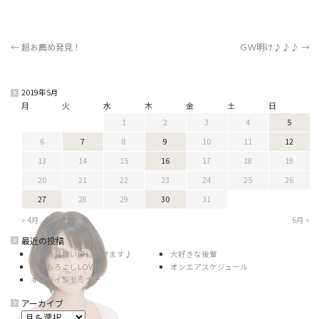
←
超お薦め発見！
ＧＷ明け♪♪♪
→
2019年5月
月
火
水
木
金
土
日
1
2
3
4
5
6
7
8
9
10
11
12
13
14
15
16
17
18
19
20
21
22
23
24
25
26
27
28
29
30
31
« 4月
6月 »
最近の投稿
暑中お見舞い申し上げます♪
大好きな後輩
とうもろこしLOVE
オンエアスケジュール
オンラインセミナー
アーカイブ
ア