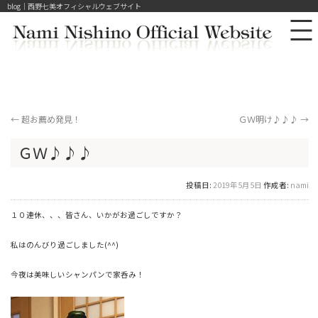
blog｜西野七美オフィシャルウェブサイト
←
超お薦め発見！
ＧＷ明け♪♪♪
→
ＧＷ♪♪♪
投稿日:
2019年5月5日
作成者:
nami
１０連休、、、皆さん、いかがお過ごしですか？
私はのんびり過ごしました(^^)
今夜は美味しいシャンパンで家呑み！