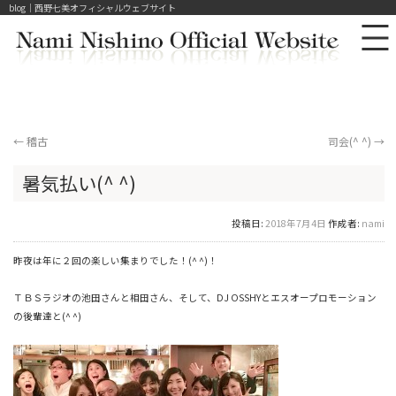
blog｜西野七美オフィシャルウェブサイト
←
稽古
司会(^ ^)
→
暑気払い(^ ^)
投稿日:
2018年7月4日
作成者:
nami
昨夜は年に２回の楽しい集まりでした！(^ ^)！
ＴＢＳラジオの池田さんと相田さん、そして、DJ OSSHYとエスオープロモーション
の後輩達と(^ ^)