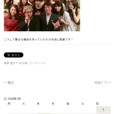
こうして集まる機会を作っていただき本当に感謝です！
カテゴリー:
未分類
パーマリンク
←
稽古
司会(^ ^)
→
2018年7月
月
火
水
木
金
土
日
1