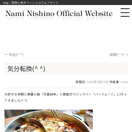
blog｜西野七美オフィシャルウェブサイト
←
司会(^ ^)
収録(^ ^)
→
気分転換(^ ^)
投稿日:
2018年6月25日
作成者:
nami
大好きな仲間と薬膳火鍋「天香回味」と銀座のマジックバー「ハーフムーン」に行っ
てきました(^ ^)