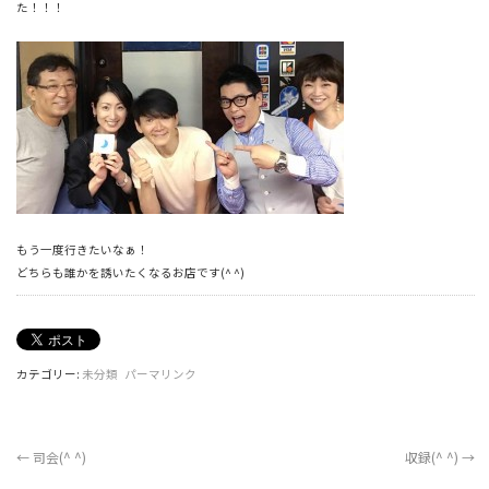
た！！！
もう一度行きたいなぁ！
どちらも誰かを誘いたくなるお店です(^ ^)
カテゴリー:
未分類
パーマリンク
←
司会(^ ^)
収録(^ ^)
→