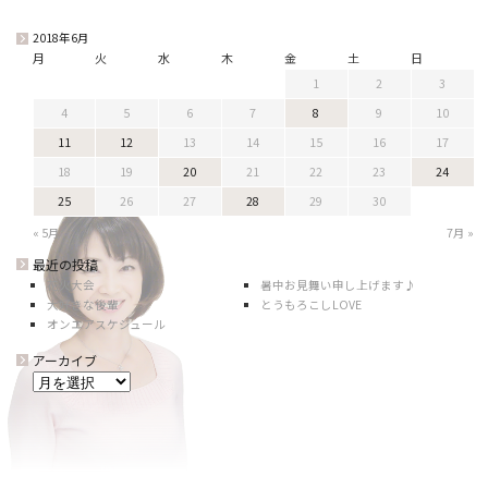
2018年6月
月
火
水
木
金
土
日
1
2
3
4
5
6
7
8
9
10
11
12
13
14
15
16
17
18
19
20
21
22
23
24
25
26
27
28
29
30
« 5月
7月 »
最近の投稿
花火大会
暑中お見舞い申し上げます♪
大好きな後輩
とうもろこしLOVE
オンエアスケジュール
アーカイブ
ア
ー
カ
イ
ブ