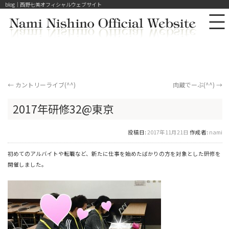
blog｜西野七美オフィシャルウェブサイト
←
カントリーライブ(^^)
肉蔵でーぶ(^^)
→
2017年研修32@東京
投稿日:
2017年11月21日
作成者:
nami
初めてのアルバイトや転職など、新たに仕事を始めたばかりの方を対象とした研修を
開催しました。