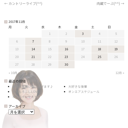
←
カントリーライブ(^^)
肉蔵でーぶ(^^)
→
2017年11月
月
火
水
木
金
土
日
1
2
3
4
5
6
7
8
9
10
11
12
13
14
15
16
17
18
19
20
21
22
23
24
25
26
27
28
29
30
« 10月
12月 »
最近の投稿
暑中お見舞い申し上げます♪
大好きな後輩
とうもろこしLOVE
オンエアスケジュール
オンラインセミナー
アーカイブ
ア
ー
カ
イ