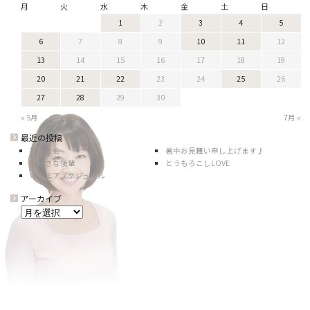
月
火
水
木
金
土
日
1
2
3
4
5
6
7
8
9
10
11
12
13
14
15
16
17
18
19
20
21
22
23
24
25
26
27
28
29
30
« 5月
7月 »
最近の投稿
花火大会
暑中お見舞い申し上げます♪
大好きな後輩
とうもろこしLOVE
オンエアスケジュール
アーカイブ
ア
ー
カ
イ
ブ