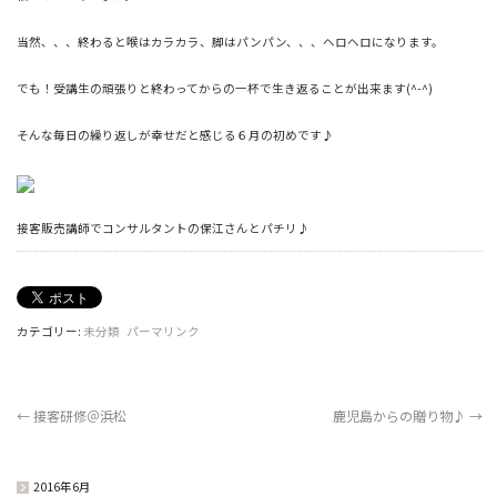
当然、、、終わると喉はカラカラ、脚はパンパン、、、ヘロヘロになります。
でも！受講生の頑張りと終わってからの一杯で生き返ることが出来ます(^-^)
そんな毎日の繰り返しが幸せだと感じる６月の初めです♪
接客販売講師でコンサルタントの保江さんとパチリ♪
カテゴリー:
未分類
パーマリンク
←
接客研修＠浜松
鹿児島からの贈り物♪
→
2016年6月