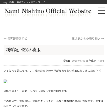
blog｜西野七美オフィシャルウェブサイト
←
接客研修＠浜松
鹿児島からの贈り物♪
→
接客研修＠埼玉
投稿日:
2016年6月3日
作成者:
nami
アッと言う間に６月、、、仕事終わりの一杯がたまらない季節になりましたね(^-^)
研修では４～５時間しゃべりっぱなしで動き回ります。
手の使い方、言葉遣い、会話のキャッチボールなど体験的に学ぶ研修なので、まずは
私がやってみせます。