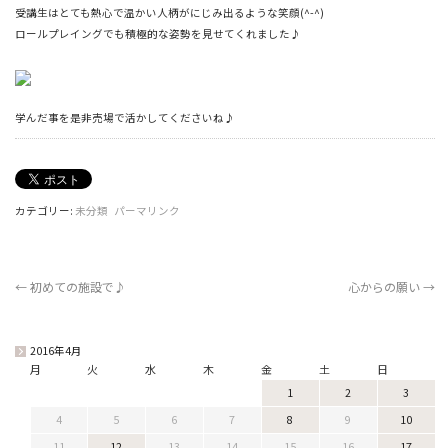
受講生はとても熱心で温かい人柄がにじみ出るような笑顔(^-^)
ロールプレイングでも積極的な姿勢を見せてくれました♪
学んだ事を是非売場で活かしてくださいね♪
カテゴリー:
未分類
パーマリンク
←
初めての施設で♪
心からの願い
→
2016年4月
月
火
水
木
金
土
日
1
2
3
4
5
6
7
8
9
10
11
12
13
14
15
16
17