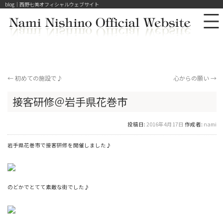
blog｜西野七美オフィシャルウェブサイト
←
初めての施設で♪
心からの願い
→
接客研修＠岩手県花巻市
投稿日:
2016年4月17日
作成者:
nami
岩手県花巻市で接客研修を開催しました♪
のどかでとてて素敵な街でした♪