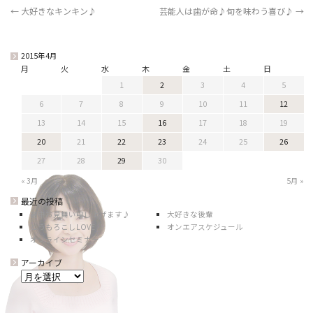
←
大好きなキンキン♪
芸能人は歯が命♪旬を味わう喜び♪
→
2015年4月
月
火
水
木
金
土
日
1
2
3
4
5
6
7
8
9
10
11
12
13
14
15
16
17
18
19
20
21
22
23
24
25
26
27
28
29
30
« 3月
5月 »
最近の投稿
暑中お見舞い申し上げます♪
大好きな後輩
とうもろこしLOVE
オンエアスケジュール
オンラインセミナー
アーカイブ
ア
ー
カ
イ