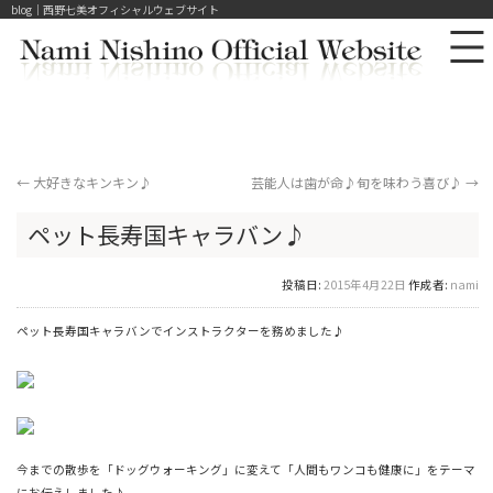
blog｜西野七美オフィシャルウェブサイト
←
大好きなキンキン♪
芸能人は歯が命♪旬を味わう喜び♪
→
ペット長寿国キャラバン♪
投稿日:
2015年4月22日
作成者:
nami
ペット長寿国キャラバンでインストラクターを務めました♪
今までの散歩を「ドッグウォーキング」に変えて「人間もワンコも健康に」をテーマ
にお伝えしました♪