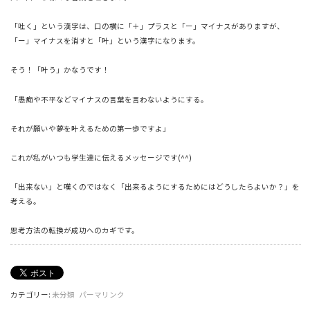
「吐く」という漢字は、口の横に「＋」プラスと「ー」
マイナスがありますが、
「ー」マイナスを消すと「叶」
という漢字になります。
そう！「叶う」かなうです！
「愚痴や不平などマイナスの言葉を言わないようにする。
それが願いや夢を叶えるための第一歩ですよ」
これが私がいつも学生達に伝えるメッセージです(^^)
「出来ない」と嘆くのではなく「
出来るようにするためにはどうしたらよいか？」を
考える。
思考方法の転換が成功へのカギです。
カテゴリー:
未分類
パーマリンク