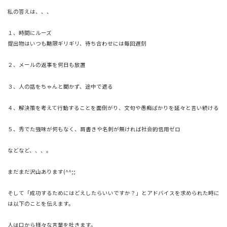
私の答えは、、、
１、時間にルーズ
提出物はいつも期限ギリギリ、待ち合わせには毎回遅刻
２、メールの返事を何日も放置
３、人の話をちゃんと聞かず、途中で遮る
４、解決策を考えて行動することを面倒がり、
文句や愚痴ばかりを延々と言い続ける
５、秀でた強味が何もなく、
肩書きや名刺が無ければ社会的信用ゼロ
などなど、、、。
まだまだ沢山あります(^^;;
そして「成功するためにはどえしたらいいですか？」
とアドバイスを求められた時に
は以下のことを伝えます。
人は口から様々な言葉を吐きます。