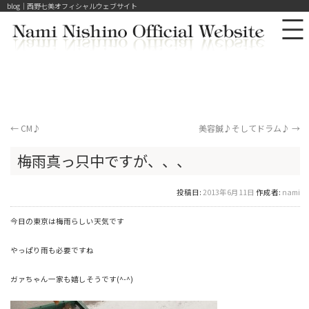
blog｜西野七美オフィシャルウェブサイト
←
CM♪
美容鍼♪そしてドラム♪
→
梅雨真っ只中ですが、、、
投稿日:
2013年6月11日
作成者:
nami
今日の東京は梅雨らしい天気です
やっぱり雨も必要ですね
ガァちゃん一家も嬉しそうです(^-^)