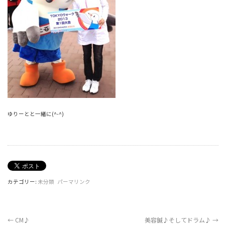
ゆりーとと一緒に(^-^)
カテゴリー:
未分類
パーマリンク
←
CM♪
美容鍼♪そしてドラム♪
→