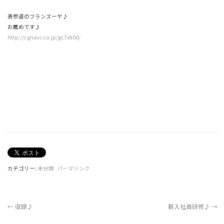
表参道のフランズーヤ♪
お薦めです♪
http://r.gnavi.co.jp/gc7x900/
カテゴリー:
未分類
パーマリンク
←
収録♪
新入社員研修♪
→