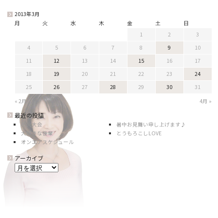
2013年3月
月
火
水
木
金
土
日
1
2
3
4
5
6
7
8
9
10
11
12
13
14
15
16
17
18
19
20
21
22
23
24
25
26
27
28
29
30
31
« 2月
4月 »
最近の投稿
花火大会
暑中お見舞い申し上げます♪
大好きな後輩
とうもろこしLOVE
オンエアスケジュール
アーカイブ
ア
ー
カ
イ
ブ