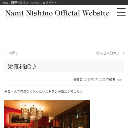
blog｜西野七美オフィシャルウェブサイト
←
収録♪
新入社員研修♪
→
栄養補給♪
投稿日:
2013年3月15日
作成者:
nami
先日一人で何気なく入ったレストランが当たりでした♪