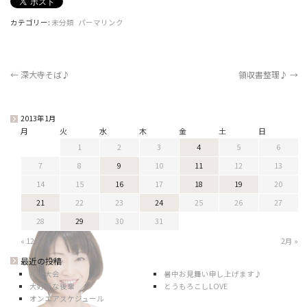
カテゴリー:
未分類
パーマリンク
←
深大寺そば♪
領収書整理♪
→
2013年1月
月
火
水
木
金
土
日
1
2
3
4
5
6
7
8
9
10
11
12
13
14
15
16
17
18
19
20
21
22
23
24
25
26
27
28
29
30
31
« 12月
2月 »
最近の投稿
花火大会
暑中お見舞い申し上げます♪
大好きな後輩
とうもろこしLOVE
オンエアスケジュール