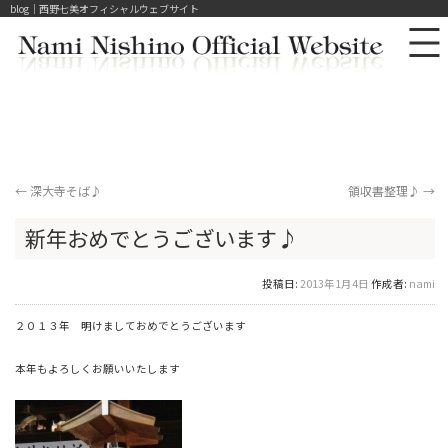
blog｜西野七美オフィシャルウェブサイト
←
深大寺そば♪
領収書整理♪
→
新年おめでとうございます♪
投稿日:
2013年1月4日
作成者:
nami
２０１３年 明けましておめでとうございます
本年もよろしくお願いいたします